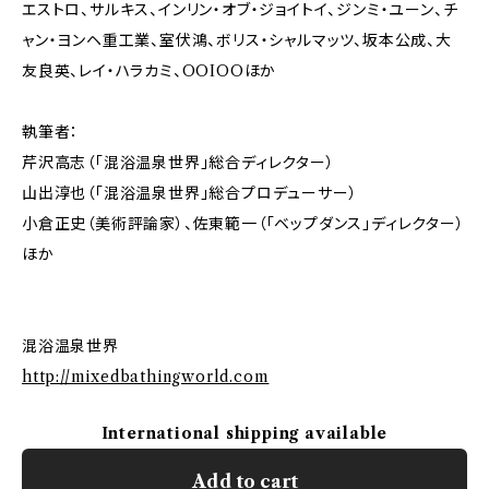
エストロ、サルキス、インリン・オブ・ジョイトイ、ジンミ・ユーン、チ
ャン・ヨンヘ重工業、室伏鴻、ボリス・シャルマッツ、坂本公成、大
友良英、レイ・ハラカミ、OOIOOほか
執筆者：
芹沢高志（「混浴温泉世界」総合ディレクター）
山出淳也（「混浴温泉世界」総合プロデューサー）
小倉正史（美術評論家）、佐東範一（「ベップダンス」ディレクター）
ほか
混浴温泉世界
http://mixedbathingworld.com
International shipping available
Add to cart