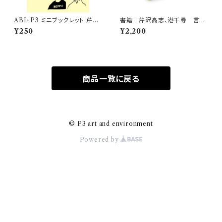
ABI+P3 ミニブックレット 芹沢
書籍｜芹沢高志、港千尋 言葉
高志+港 千尋 ［対談］ 五感をほ
の宇宙船 わたしたちの本のつ
¥250
¥2,200
ぐす温泉文学『別府』
くり方
商品一覧に戻る
© P3 art and environment
Powered by