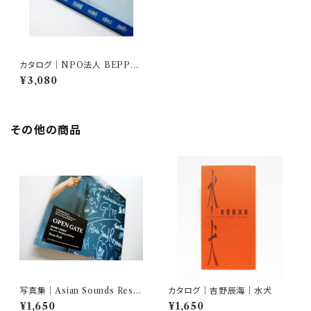
カタログ｜NPO法人 BEPPU
PROJECT｜混浴温泉世界20
¥3,080
09
その他の商品
写真集｜Asian Sounds Rese
カタログ｜吉野辰海｜水犬
arch｜OPEN GATE Photo
¥1,650
¥1,650