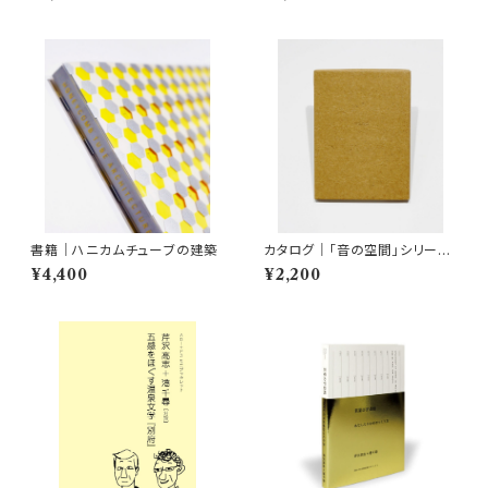
Book 動き続ける展覧会 An e
ver-changing exhibition
書籍｜ハニカムチューブの建築
カタログ｜「音の空間」シリーズ
#1｜ロルフ・ユリウス｜wind
¥4,400
¥2,200