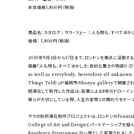
本体価格1,800円（税抜）
商品名：カタログ｜サラ・ツェー｜人も物も、すべてゆか
価格： 1,800円（税抜）
2010年9月3日から17日まで、ロンドンを拠点に活動す
個展『人も物も、すべてゆかしき、奇妙な驚きの物語り（Everythi
as well as everybody, heretofore all unknown: 
Things Told）』が福岡市のkonya-galleryで
間滞在して制作した作品は、鉛筆による8枚のドローイン
彼らが大切にしている物、人生の宝物との関わりをテー
サラの別府滞在制作プロジェクトは、ロンドンのFountainとP3が
College of Art and Designとパートナーシップを組んで
Residency Programme’の一環として実現されまし