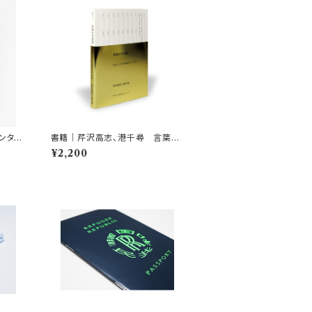
ンタリ
書籍｜芹沢高志、港千尋 言葉の
声」
宇宙船 わたしたちの本のつくり
¥2,200
方