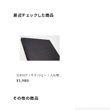
最近チェックした商品
カタログ｜サラ・ツェー｜人も物
も、すべてゆかしき、奇妙な驚きの
¥1,980
物語り
その他の商品