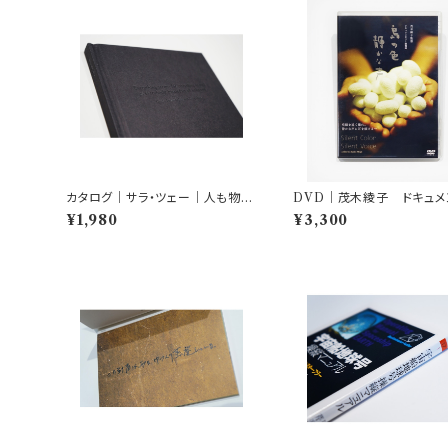
カタログ｜サラ・ツェー｜人も物
DVD｜茂木綾子 ドキュメ
も、すべてゆかしき、奇妙な驚きの
ー映像詩「島の色 静かな
¥1,980
¥3,300
物語り