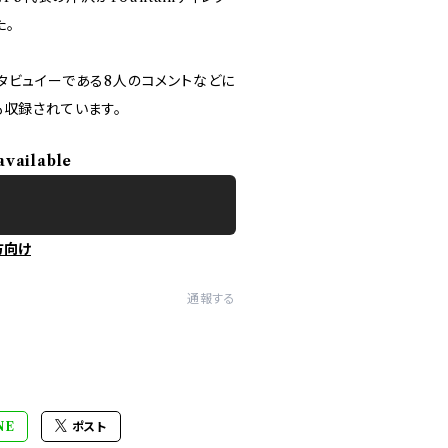
た。
タビュイーである8人のコメントなどに
も収録されています。
available
方向け
通報する
NE
ポスト