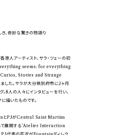
しき、奇妙な驚きの物語り
る香港人アーティスト、サラ・ツェーの初
ng seems; for everything
Curios, Stories and Strange
開催されました。サラが大分県別府市に2ヶ月
グ。8人の人々にインタビューを行い、
マに描いたものです。
Central Saint Martins
展開する’Atelier Interaction
た。P3代表の芹沢がFountainディレク