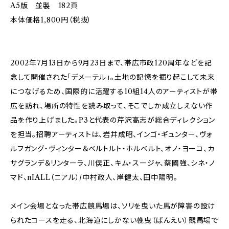
A5版 並製 182頁
本体価格1,800円（税抜）
2002年7月13日から9月23日まで、帯広市政120周年などを記
念して開催された「デメーテル」。土地の記憶を掘り起こして未来
につなげるため、国際的に活躍する10組14人のアーティストが帯
広を訪れ、場所の特性を読み取って、そこでしか成立しえない作
品を作り上げました。P3と代表の芹沢高志が総合ディレクション
を担当。招聘アーティストは、岩井成昭、インゴ・ギュンター、ヴォ
ルフガング・ヴィンター＆ベルトルト・ホルベルト、オノ・ヨーコ、カ
サグランデ＆リンターラ、川俣正、キム・スージャ、蔡國強、シネ・ノ
マド、nIALL（ニアル）/中村政人、岸健太、田中陽明。
メイン会場となった帯広競馬場は、ソリを曳いた馬が障害の設け
られたコースを走る、北海道にしかない輓曳（ばんえい）競馬場で