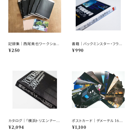
記録集｜西尾美也ワークショッ
書籍｜バックミンスター・フラー
プ「感覚の洗濯」いわきツアー 2
著 芹沢高志訳 宇宙船地球
¥250
¥990
017-2019
号操縦マニュアル
カタログ｜「横浜トリエンナーレ
ポストカード｜デメーテル 16枚
2005 アートサーカス［日常か
セット
¥2,094
¥1,100
らの跳躍］」カタログ