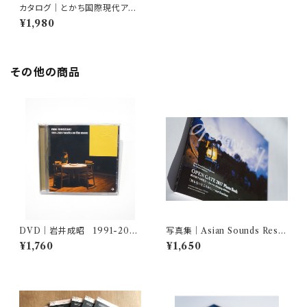
カタログ｜とかち国際現代アー
ト展「デメーテル」公式ガイドブッ
¥1,980
ク
その他の商品
DVD｜岩井成昭 1991-200
写真集｜Asian Sounds Rese
2/works on the move
arch｜OPEN GATE 2017 P
¥1,760
¥1,650
hoto Book 動き続ける展覧会
〜An ever-changing exhibit
ion 「何もないところから」〜sta
rt from here