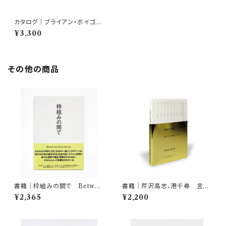
カタログ｜ブライアン・ボイゴン
｜東京速読
¥3,300
その他の商品
書籍｜枠組みの間で Betwee
書籍｜芹沢高志、港千尋 言葉
n the Frames / Muntadas
の宇宙船 わたしたちの本のつ
¥2,365
¥2,200
くり方